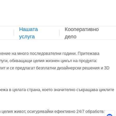
Нашата
Кооперативно
услуга
дело
жение на много последователни години. Притежава
уги, обхващащи целия жизнен цикъл на продукта:
ит и се предлагат безплатни дизайнерски решения и 3D
режа в цялата страна, което значително съкращава циклите
 целия живот, осигурявайки ефективно 24/7 обработване