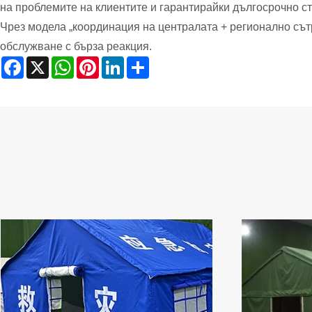
на проблемите на клиентите и гарантирайки дългосрочно с
Чрез модела „координация на централата + регионално сътр
обслужване с бърза реакция.
Facebook
X
WhatsApp
Pinterest
LinkedIn
Share