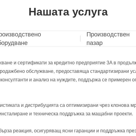
Нашата услуга
роизводствено
Производствен
борудване
пазар
ване и сертификати за кредитно предприятие 3A в продъл
родажбено обслужване, предоставяща стандартизирани усл
онсултанти и анализ на нуждите, поддържа се примерен оп
истиката и дистрибуцията са оптимизирани чрез клонова м
инсталиране и техническа поддръжка за мащабни проекти.
бърза реакция, осигуряващ ясни гаранции и поддръжка през