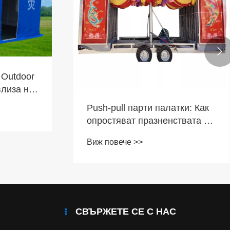

 Outdoor
влиза на
ок, за да
Push-pull парти палатки: Как
 спешно
опростяват празненствата на
открито?
Виж повече >>
СВЪРЖЕТЕ СЕ С НАС