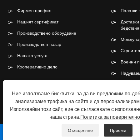
Фирмен профил
Палатки 
Нашият сертификат
Доставки
бедствия
Производствено оборудване
Междунар
Производствен пазар
Строител
Нашата услуга
Военни п
Кооперативно дело
Надуваем
Палатки 
дръпван
Ние използваме бисквитки, за да ви предложим по-до
анализираме трафика на сайта и да персонализирам
Използвайки този сайт, вие се съгласявате с използван
наша страна.
Политика за поверително
Отхвърляне
Приеми
Авторско право © 2026 Tangshan Pengcheng Outdoor Pr