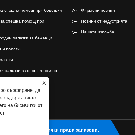
за спешна помощ при бедствия
Фирмени новини
 за спешна помощ при
Новини от индустрията
Нашата изложба
одни палатки за бежанци
ни палатки
алатки
и палатки за спешна помощ
за парти с натискане и
X
е
бро сърфиране, да
е съдържанието.
ето на бисквитки от
ст
oducts Co., Ltd. Всички права запазени.