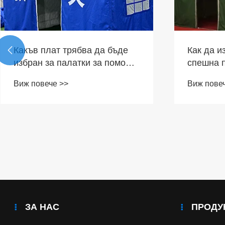
Какъв плат трябва да бъде
Как да и

избран за палатки за помощ
спешна 
при бедствия на открито, за
Tangsha
Виж повече >>
Виж пове
да издържат на различни
високок
видове сурово време?
палатки 
едро
ЗА НАС
ПРОДУ