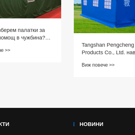
зберем палатки за
помощ в чужбина?
Tangshan Pengcheng
n Pengcheng изнася
че >>
Products Co., Ltd. на
ачествени помощни
пазара в Близкия изт
в световен мащаб на
Виж повече >>
увеличи запасите за
спасяване
КТИ
НОВИНИ