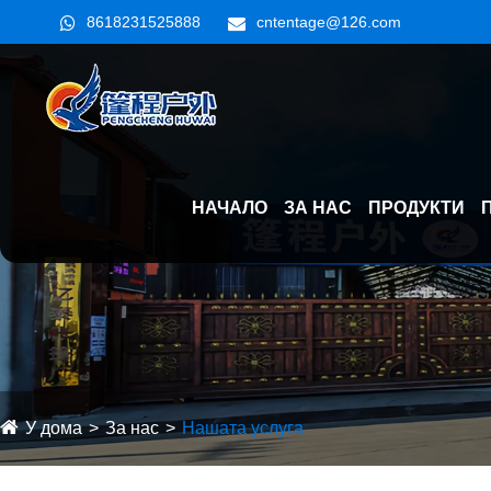
8618231525888
cntentage@126.com
НАЧАЛО
ЗА НАС
ПРОДУКТИ
У дома
За нас
Нашата услуга